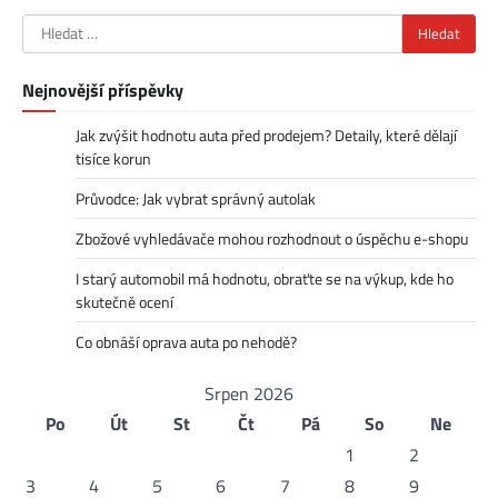
Vyhledávání
Nejnovější příspěvky
Jak zvýšit hodnotu auta před prodejem? Detaily, které dělají
tisíce korun
Průvodce: Jak vybrat správný autolak
Zbožové vyhledávače mohou rozhodnout o úspěchu e-shopu
I starý automobil má hodnotu, obraťte se na výkup, kde ho
skutečně ocení
Co obnáší oprava auta po nehodě?
Srpen 2026
Po
Út
St
Čt
Pá
So
Ne
1
2
3
4
5
6
7
8
9