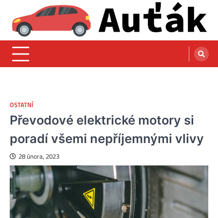
Skip
to
content
Auťák – Automobilový magazín pro
Zajímají vás automobily? V tomto automobilovém magzínu naleznete
novinky, zajímavosti i dostatek inspirace.
nadšence automobilů
OSTATNÍ
Převodové elektrické motory si
poradí všemi nepříjemnými vlivy
28 února, 2023