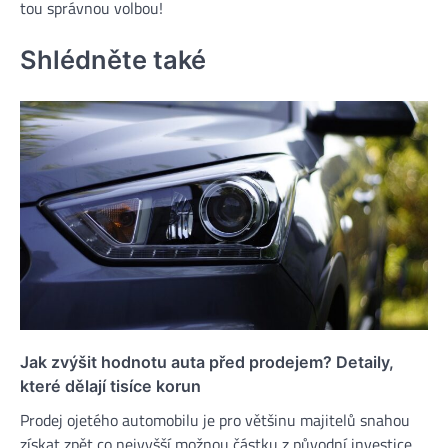
tou správnou volbou!
Shlédněte také
Jak zvýšit hodnotu auta před prodejem? Detaily,
které dělají tisíce korun
Prodej ojetého automobilu je pro většinu majitelů snahou
získat zpět co nejvyšší možnou částku z původní investice.