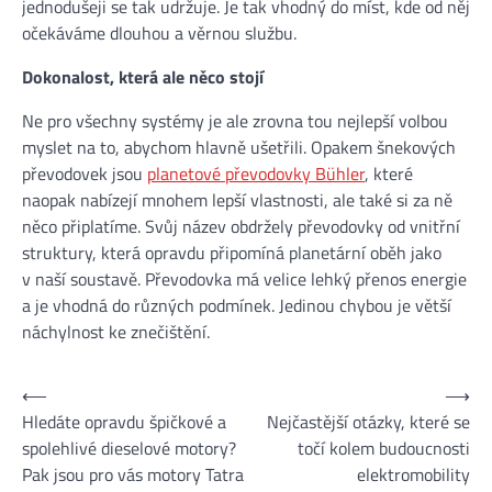
jednodušeji se tak udržuje. Je tak vhodný do míst, kde od něj
očekáváme dlouhou a věrnou službu.
Dokonalost, která ale něco stojí
Ne pro všechny systémy je ale zrovna tou nejlepší volbou
myslet na to, abychom hlavně ušetřili. Opakem šnekových
převodovek jsou
planetové převodovky Bühler
, které
naopak nabízejí mnohem lepší vlastnosti, ale také si za ně
něco připlatíme. Svůj název obdržely převodovky od vnitřní
struktury, která opravdu připomíná planetární oběh jako
v naší soustavě. Převodovka má velice lehký přenos energie
a je vhodná do různých podmínek. Jedinou chybou je větší
náchylnost ke znečištění.
Navigace
⟵
⟶
Hledáte opravdu špičkové a
Nejčastější otázky, které se
pro
spolehlivé dieselové motory?
točí kolem budoucnosti
příspěvek
Pak jsou pro vás motory Tatra
elektromobility