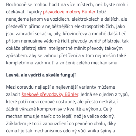
Rozhodně se mohou hodit na více místech, než byste mohli
očekávat. Typicky
převodové motory Bühler
totiž
nenajdeme jenom ve vozidlech, elektrokolech a dalších, ale
především přímo v nejběžnějších elektrospotřebičích, jako
jsou zahradní sekačky, pily, křovinořezy a mnohé další. Leč
přitom nemusíme vědomě řídit převody uvnitř přístroje, tak
dokáže přístroj sám inteligentně měnit převody takovým
způsobem, aby se vyhnul přetížení a v tom nejhorším také
kompletnímu zadrhnutí a zničené celého mechanismu.
Levné, ale vydrží a skvěle fungují
Mezi opravdu nejlepší a nejlevnější varianty můžeme
zařadit
šnekové převodovky Bühler
. Jedná se o jeden z typů,
které patří mezi cenově dostupné, ale přesto neskýtají
žádné výrazné kompromisy v kvalitě a výkonu. Celý
mechanismus je navíc o to lepší, než je velice odolný.
Základem je totiž zapouzdření do pevného obalu, díky
čemuž je tak mechanismus odolný vůči vniku špíny a